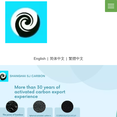
English
|
简体中文
|
繁體中文